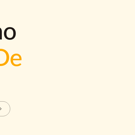
mo
De