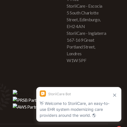
StoriiCare - Escocia
5 South Charlotte
Street, Edimburgo,
EH2 4AN
StoriiCare - Inglaterra
167-169 Great
Portland Street,
Londres
W1W 5PF