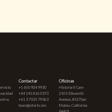
Contactar
Oficinas
ervicio
+1 650 924 9930
Historia II Care
rivacidad
+44 141 816 0373
210 S Ellsworth
sotros
+61 3 7035 79363
Avenue, #317San
team@storii.com
Mateo, California
94401