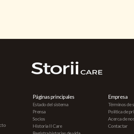
Páginas principales
Empresa
Estado del sistema
Términos de s
Prensa
Política de p
Socios
Acerca de no
acto
Historia II Care
Contactar
Registra historias de vida