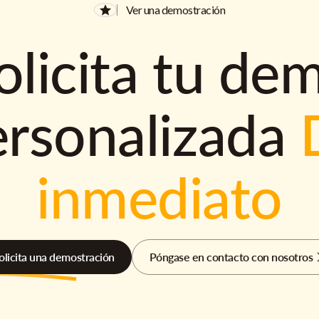
Ver una demostración
olicita tu de
ersonalizada
inmediato
olicita una demostración
Póngase en contacto con nosotros