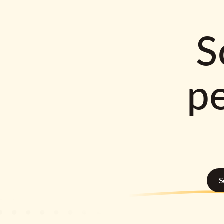
S
p
S