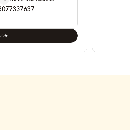
3077337637
ación