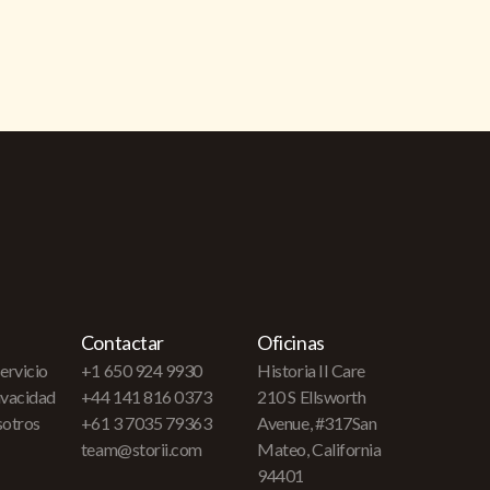
Contactar
Oficinas
ervicio
+1 650 924 9930
Historia II Care
rivacidad
+44 141 816 0373
210 S Ellsworth
sotros
+61 3 7035 79363
Avenue, #317San
team@storii.com
Mateo, California
94401