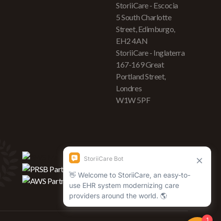
StoriiCare - Escocia
5 South Charlotte
Street, Edimburgo,
EH2 4AN
StoriiCare - Inglaterra
167-169 Great
Portland Street,
Londres
W1W 5PF