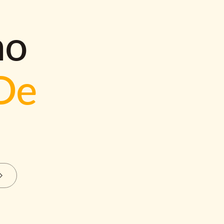
mo
De