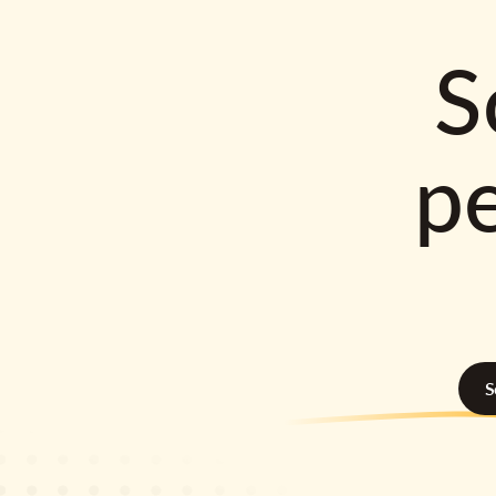
S
p
S