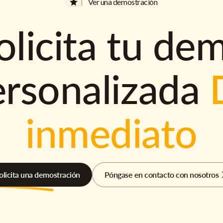
Ver una demostración
olicita tu de
ersonalizada
inmediato
olicita una demostración
Póngase en contacto con nosotros