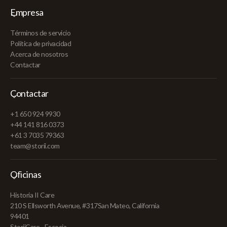
Empresa
Términos de servicio
Política de privacidad
Acerca de nosotros
Contactar
Contactar
+1 650 924 9930
+44 141 816 0373
+61 3 7035 79363
team@storii.com
Oficinas
Historia II Care
210 S Ellsworth Avenue, #317San Mateo, California
94401
StoriiCare - Escocia