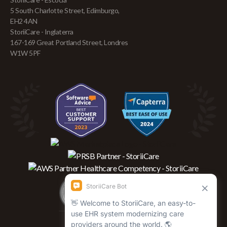
5 South Charlotte Street, Edimburgo,
EH2 4AN
StoriiCare - Inglaterra
167-169 Great Portland Street, Londres
W1W 5PF