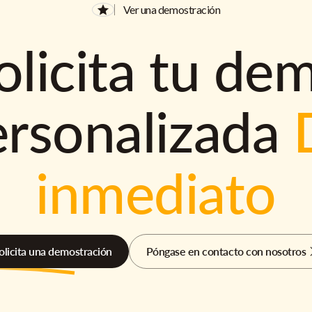
Ver una demostración
olicita tu de
ersonalizada
inmediato
olicita una demostración
Póngase en contacto con nosotros