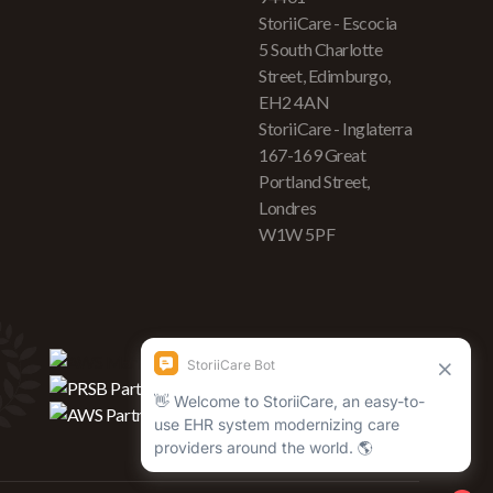
StoriiCare - Escocia
5 South Charlotte
Street, Edimburgo,
EH2 4AN
StoriiCare - Inglaterra
167-169 Great
Portland Street,
Londres
W1W 5PF