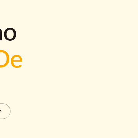
mo
De