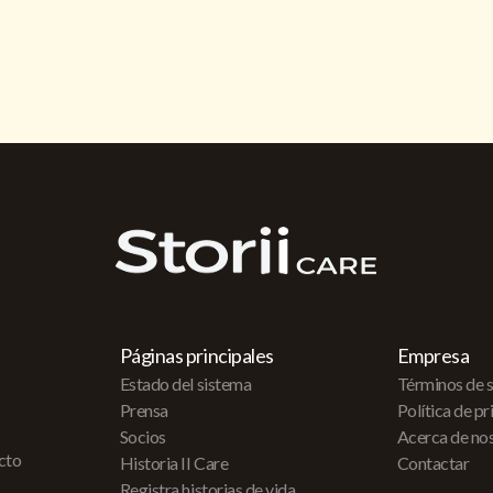
Páginas principales
Empresa
Estado del sistema
Términos de s
Prensa
Política de p
Socios
Acerca de no
acto
Historia II Care
Contactar
Registra historias de vida