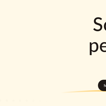
S
p
S