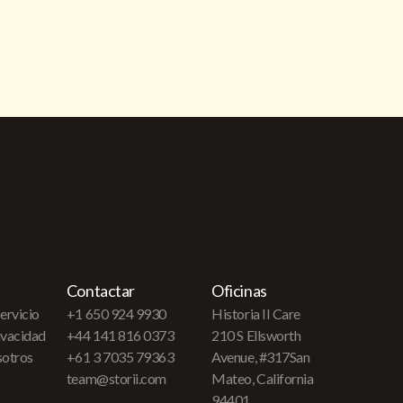
Contactar
Oficinas
ervicio
+1 650 924 9930
Historia II Care
rivacidad
+44 141 816 0373
210 S Ellsworth
sotros
+61 3 7035 79363
Avenue, #317San
team@storii.com
Mateo, California
94401