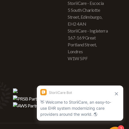
StoriiCare - Escocia
5 South Charlotte
Street, Edimburgo,
EH2 4AN
StoriiCare - Inglaterra
167-169 Great
Portland Street,
Londres
W1W 5PF