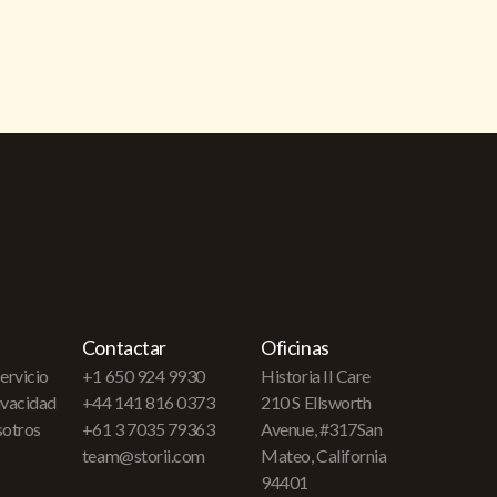
Contactar
Oficinas
ervicio
+1 650 924 9930
Historia II Care
rivacidad
+44 141 816 0373
210 S Ellsworth
sotros
+61 3 7035 79363
Avenue, #317San
team@storii.com
Mateo, California
94401