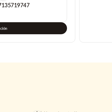
7135719747
ación