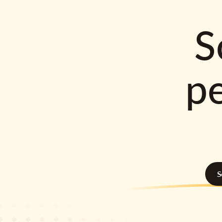
S
p
S