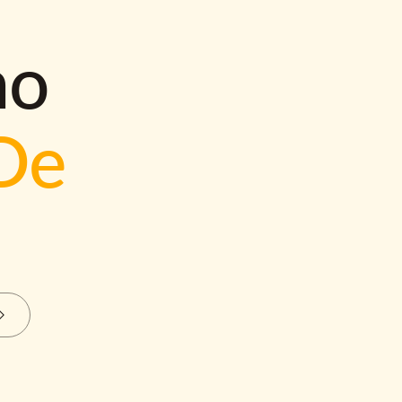
mo
De