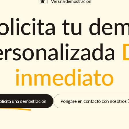
Ver una demostración
olicita tu de
ersonalizada
inmediato
olicita una demostración
Póngase en contacto con nosotros