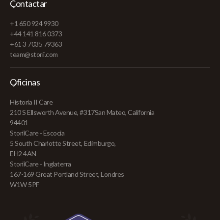
Contactar
+1 650 924 9930
+44 141 816 0373
+61 3 7035 79363
team@storii.com
Oficinas
Historia II Care
210 S Ellsworth Avenue, #317San Mateo, California
94401
StoriiCare - Escocia
5 South Charlotte Street, Edimburgo,
EH2 4AN
StoriiCare - Inglaterra
167-169 Great Portland Street, Londres
W1W 5PF