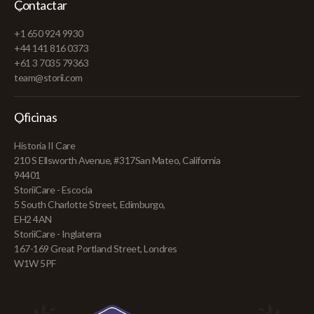
Contactar
+1 650 924 9930
+44 141 816 0373
+61 3 7035 79363
team@storii.com
Oficinas
Historia II Care
210 S Ellsworth Avenue, #317San Mateo, California
94401
StoriiCare - Escocia
5 South Charlotte Street, Edimburgo,
EH2 4AN
StoriiCare - Inglaterra
167-169 Great Portland Street, Londres
W1W 5PF