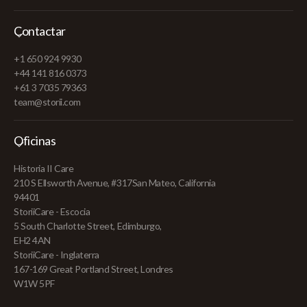
Contactar
+1 650 924 9930
+44 141 816 0373
+61 3 7035 79363
team@storii.com
Oficinas
Historia II Care
210 S Ellsworth Avenue, #317San Mateo, California
94401
StoriiCare - Escocia
5 South Charlotte Street, Edimburgo,
EH2 4AN
StoriiCare - Inglaterra
167-169 Great Portland Street, Londres
W1W 5PF