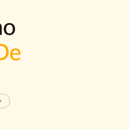
mo
De