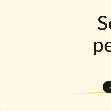
S
p
S