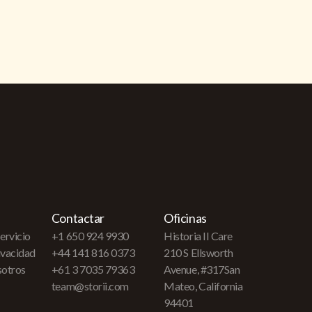
Contactar
Oficinas
ervicio
+1 650 924 9930
Historia II Care
rivacidad
+44 141 816 0373
210 S Ellsworth
sotros
+61 3 7035 79363
Avenue, #317San
team@storii.com
Mateo, California
94401