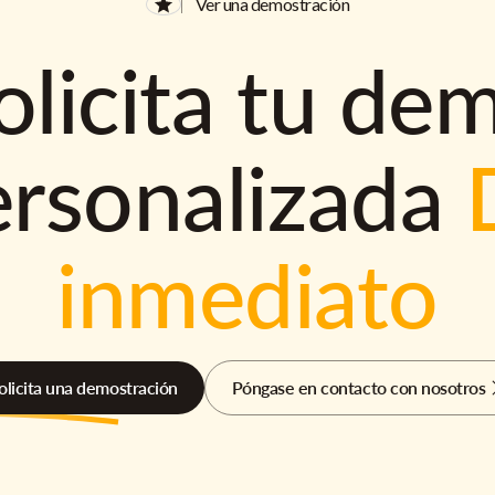
Ver una demostración
olicita tu de
ersonalizada
inmediato
olicita una demostración
Póngase en contacto con nosotros