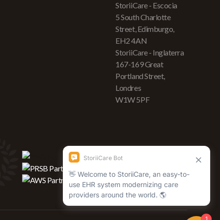
StoriiCare - Escocia
5 South Charlotte
Street, Edimburgo,
EH2 4AN
StoriiCare - Inglaterra
167-169 Great
Portland Street,
Londres
W1W 5PF