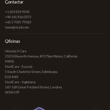
Contactar
+1 650 924 9930
+44 141 816 0373
+61 3 7035 79363
team@storii.com
Oficinas
Historia II Care
210 S Ellsworth Avenue, #317San Mateo, California
94401
StoriiCare - Escocia
5 South Charlotte Street, Edimburgo,
EH2 4AN
StoriiCare - Inglaterra
167-169 Great Portland Street, Londres
W1W 5PF