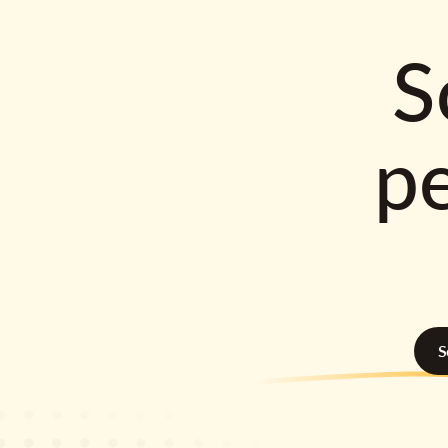
S
p
S