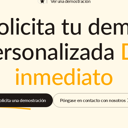
Ver una demostración
olicita tu de
ersonalizada
inmediato
olicita una demostración
Póngase en contacto con nosotros