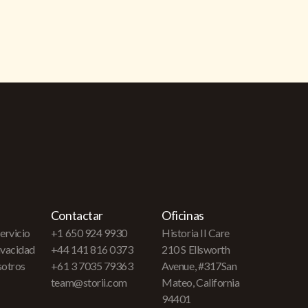
Contactar
Oficinas
ervicio
+1 650 924 9930
Historia II Care
rivacidad
+44 141 816 0373
210 S Ellsworth
sotros
+61 3 7035 79363
Avenue, #317San
team@storii.com
Mateo, California
94401