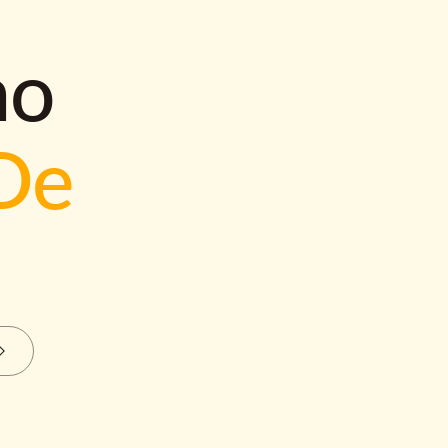
mo
De