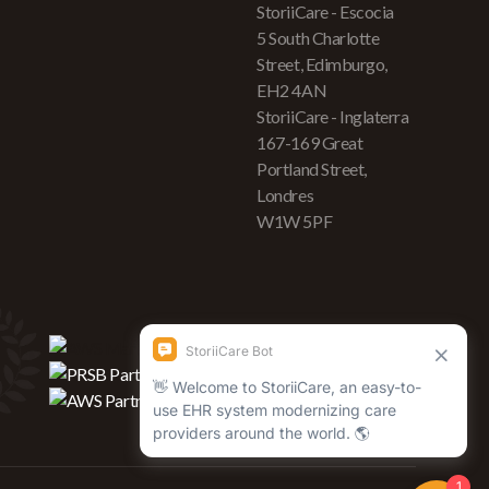
StoriiCare - Escocia
5 South Charlotte
Street, Edimburgo,
EH2 4AN
StoriiCare - Inglaterra
167-169 Great
Portland Street,
Londres
W1W 5PF