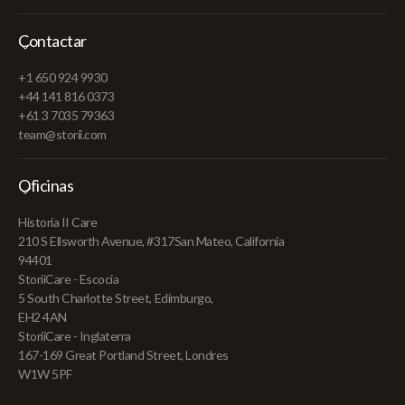
Contactar
+1 650 924 9930
+44 141 816 0373
+61 3 7035 79363
team@storii.com
Oficinas
Historia II Care
210 S Ellsworth Avenue, #317San Mateo, California
94401
StoriiCare - Escocia
5 South Charlotte Street, Edimburgo,
EH2 4AN
StoriiCare - Inglaterra
167-169 Great Portland Street, Londres
W1W 5PF