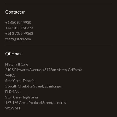
Contactar
+1 650 924 9930
+44 141 816 0373
+61 3 7035 79363
team@storii.com
Oficinas
Historia II Care
210 S Ellsworth Avenue, #317San Mateo, California
94401
StoriiCare - Escocia
5 South Charlotte Street, Edimburgo,
EH2 4AN
StoriiCare - Inglaterra
167-169 Great Portland Street, Londres
W1W 5PF