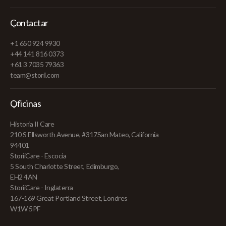
Contactar
+1 650 924 9930
+44 141 816 0373
+61 3 7035 79363
team@storii.com
Oficinas
Historia II Care
210 S Ellsworth Avenue, #317San Mateo, California
94401
StoriiCare - Escocia
5 South Charlotte Street, Edimburgo,
EH2 4AN
StoriiCare - Inglaterra
167-169 Great Portland Street, Londres
W1W 5PF