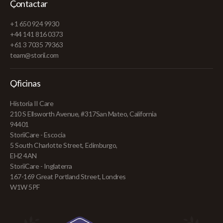
Contactar
+1 650 924 9930
+44 141 816 0373
+61 3 7035 79363
team@storii.com
Oficinas
Historia II Care
210 S Ellsworth Avenue, #317San Mateo, California
94401
StoriiCare - Escocia
5 South Charlotte Street, Edimburgo,
EH2 4AN
StoriiCare - Inglaterra
167-169 Great Portland Street, Londres
W1W 5PF