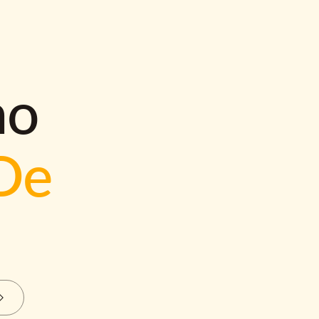
mo
De