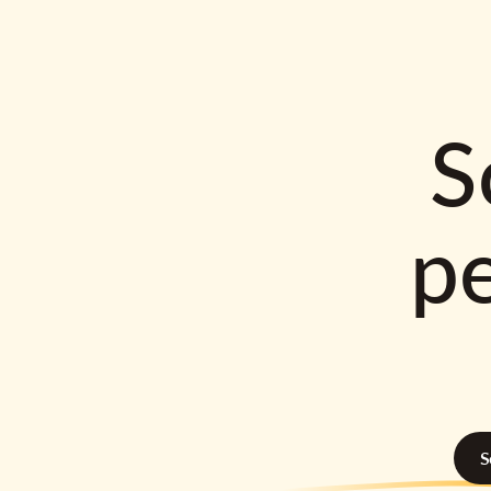
S
p
S