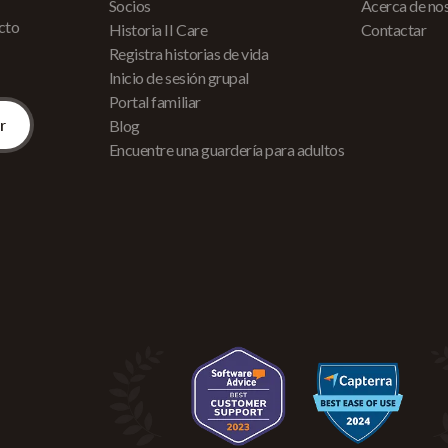
Socios
Acerca de no
acto
Historia II Care
Contactar
Registra historias de vida
Inicio de sesión grupal
Portal familiar
Blog
Encuentre una guardería para adultos