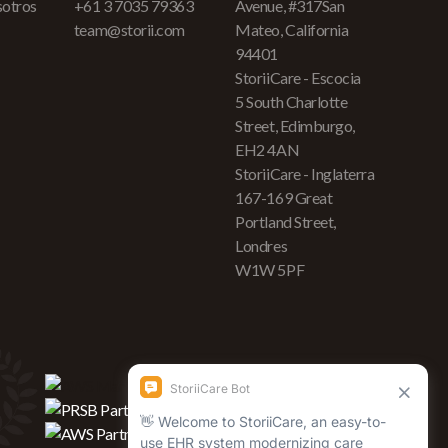
sotros
+61 3 7035 79363
Avenue, #317San
team@storii.com
Mateo, California
94401
StoriiCare - Escocia
5 South Charlotte
Street, Edimburgo,
EH2 4AN
StoriiCare - Inglaterra
167-169 Great
Portland Street,
Londres
W1W 5PF