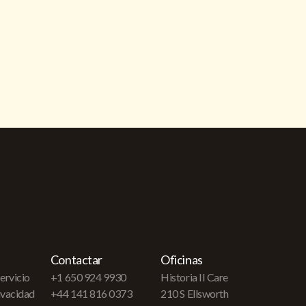
Contactar
Oficinas
ervicio
+1 650 924 9930
Historia II Care
rivacidad
+44 141 816 0373
210 S Ellsworth