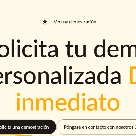
Ver una demostración
olicita tu de
ersonalizada
inmediato
olicita una demostración
Póngase en contacto con nosotros