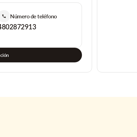
Número de teléfono
4802872913
ación