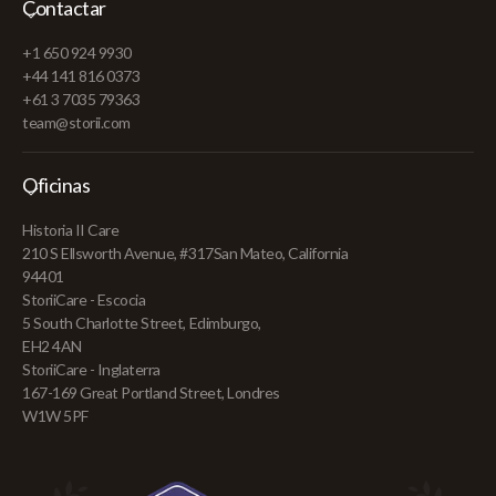
Contactar
+1 650 924 9930
+44 141 816 0373
+61 3 7035 79363
team@storii.com
Oficinas
Historia II Care
210 S Ellsworth Avenue, #317San Mateo, California
94401
StoriiCare - Escocia
5 South Charlotte Street, Edimburgo,
EH2 4AN
StoriiCare - Inglaterra
167-169 Great Portland Street, Londres
W1W 5PF