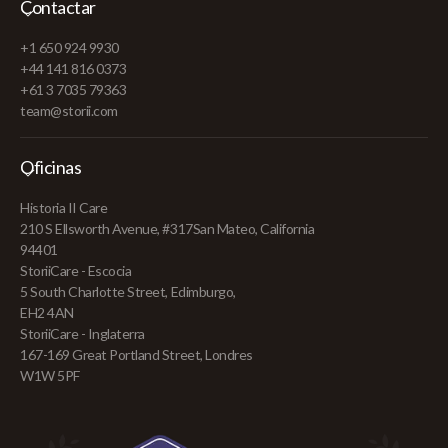
Contactar
+1 650 924 9930
+44 141 816 0373
+61 3 7035 79363
team@storii.com
Oficinas
Historia II Care
210 S Ellsworth Avenue, #317San Mateo, California
94401
StoriiCare - Escocia
5 South Charlotte Street, Edimburgo,
EH2 4AN
StoriiCare - Inglaterra
167-169 Great Portland Street, Londres
W1W 5PF