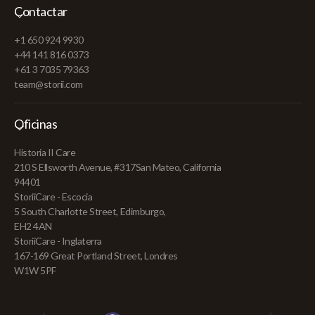
Contactar
+1 650 924 9930
+44 141 816 0373
+61 3 7035 79363
team@storii.com
Oficinas
Historia II Care
210 S Ellsworth Avenue, #317San Mateo, California
94401
StoriiCare - Escocia
5 South Charlotte Street, Edimburgo,
EH2 4AN
StoriiCare - Inglaterra
167-169 Great Portland Street, Londres
W1W 5PF