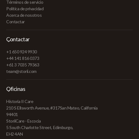
Términos de servicio
Política de privacidad
Acerca de nosotros
Contactar
Contactar
+1 650 924 9930
+44 141 816 0373
+61 3 7035 79363
team@storii.com
Oficinas
Historia II Care
210 S Ellsworth Avenue, #317San Mateo, California
94401
StoriiCare - Escocia
5 South Charlotte Street, Edimburgo,
EH2 4AN