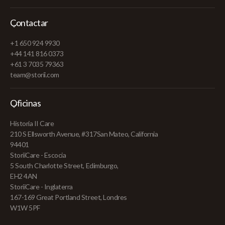
Contactar
+1 650 924 9930
+44 141 816 0373
+61 3 7035 79363
team@storii.com
Oficinas
Historia II Care
210 S Ellsworth Avenue, #317San Mateo, California
94401
StoriiCare - Escocia
5 South Charlotte Street, Edimburgo,
EH2 4AN
StoriiCare - Inglaterra
167-169 Great Portland Street, Londres
W1W 5PF