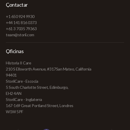
Contactar
+1 650 924 9930
+44 141 816 0373
+61 3 7035 79363
team@storii.com
Oficinas
Historia II Care
210 S Ellsworth Avenue, #317San Mateo, California
94401
StoriiCare - Escocia
5 South Charlotte Street, Edimburgo,
EH2 4AN
StoriiCare - Inglaterra
167-169 Great Portland Street, Londres
W1W 5PF