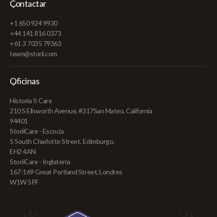
Contactar
+1 650 924 9930
+44 141 816 0373
+61 3 7035 79363
team@storii.com
Oficinas
Historia II Care
210 S Ellsworth Avenue, #317San Mateo, California
94401
StoriiCare - Escocia
5 South Charlotte Street, Edimburgo,
EH2 4AN
StoriiCare - Inglaterra
167-169 Great Portland Street, Londres
W1W 5PF