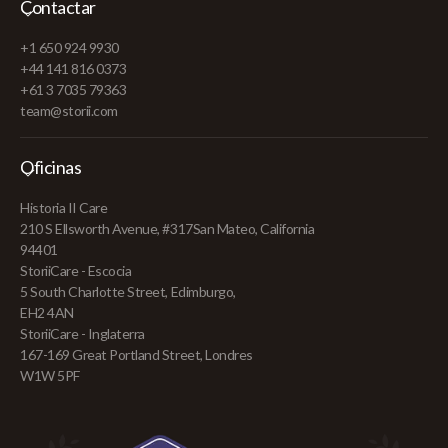
Contactar
+1 650 924 9930
+44 141 816 0373
+61 3 7035 79363
team@storii.com
Oficinas
Historia II Care
210 S Ellsworth Avenue, #317San Mateo, California
94401
StoriiCare - Escocia
5 South Charlotte Street, Edimburgo,
EH2 4AN
StoriiCare - Inglaterra
167-169 Great Portland Street, Londres
W1W 5PF