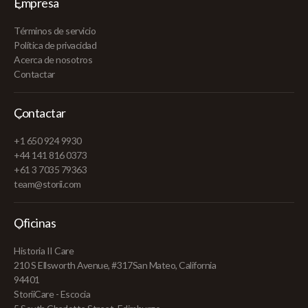
Empresa
Términos de servicio
Política de privacidad
Acerca de nosotros
Contactar
Contactar
+1 650 924 9930
+44 141 816 0373
+61 3 7035 79363
team@storii.com
Oficinas
Historia II Care
210 S Ellsworth Avenue, #317San Mateo, California
94401
StoriiCare - Escocia