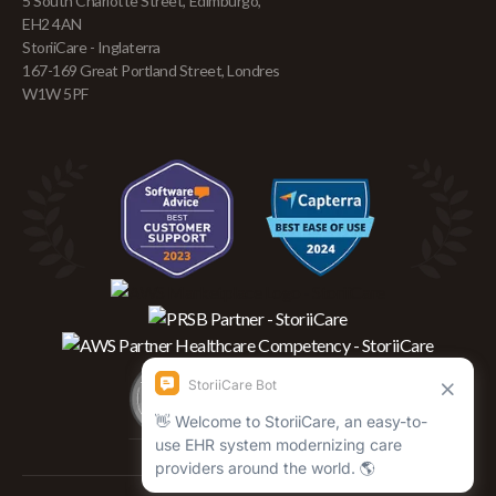
5 South Charlotte Street, Edimburgo,
EH2 4AN
StoriiCare - Inglaterra
167-169 Great Portland Street, Londres
W1W 5PF