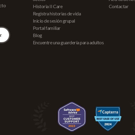
acto
Historia II Care
Contactar
Registra historias de vida
Inicio de sesión grupal
Portal familiar
Blog
Encuentre una guardería para adultos