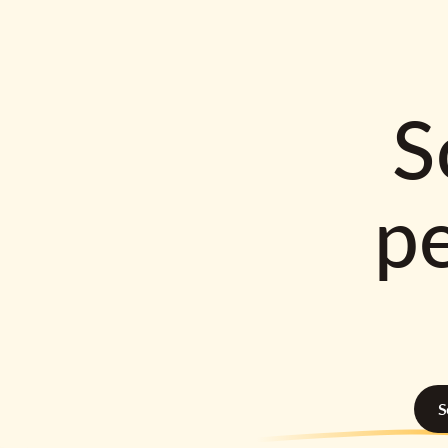
S
p
S