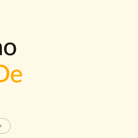
mo
De