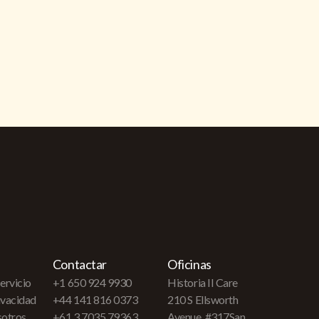
Contactar
Oficinas
ervicio
+1 650 924 9930
Historia II Care
rivacidad
+44 141 816 0373
210 S Ellsworth
sotros
+61 3 7035 79363
Avenue, #317San