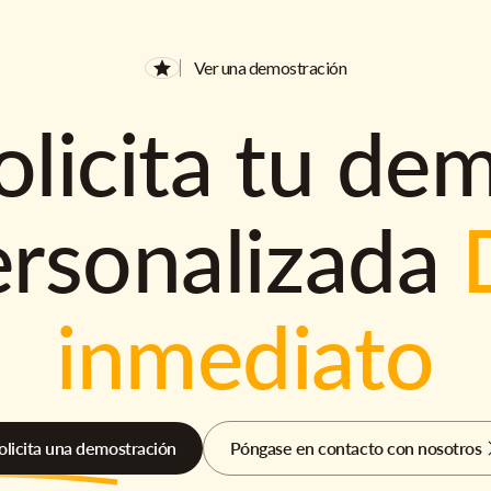
Ver una demostración
olicita tu de
ersonalizada
inmediato
olicita una demostración
Póngase en contacto con nosotros