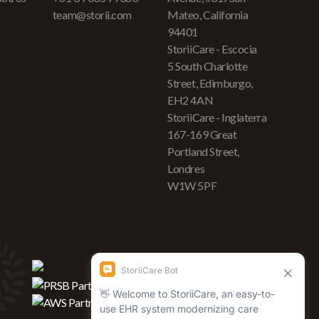
team@storii.com
Mateo, California
94401
StoriiCare - Escocia
5 South Charlotte
Street, Edimburgo,
EH2 4AN
StoriiCare - Inglaterra
167-169 Great
Portland Street,
Londres
W1W 5PF