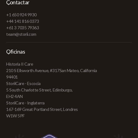
Contactar
+1 650 924 9930
+44 141 816 0373
+61 3 7035 79363
team@storii.com
Oficinas
Historia II Care
210 S Ellsworth Avenue, #317San Mateo, California
94401
StoriiCare - Escocia
5 South Charlotte Street, Edimburgo,
EH2 4AN
StoriiCare - Inglaterra
167-169 Great Portland Street, Londres
W1W 5PF