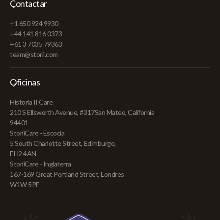
Contactar
+1 650 924 9930
+44 141 816 0373
+61 3 7035 79363
team@storii.com
Oficinas
Historia II Care
210 S Ellsworth Avenue, #317San Mateo, California
94401
StoriiCare - Escocia
5 South Charlotte Street, Edimburgo,
EH2 4AN
StoriiCare - Inglaterra
167-169 Great Portland Street, Londres
W1W 5PF