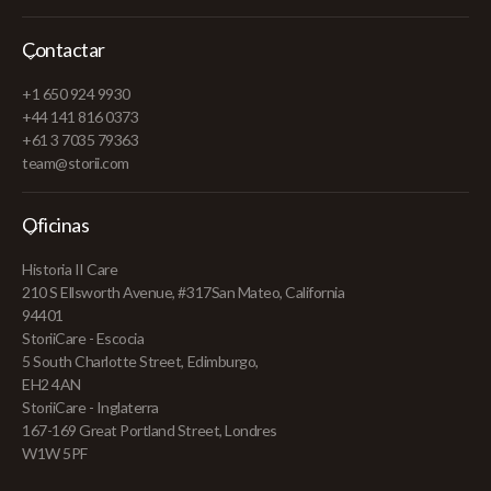
Contactar
+1 650 924 9930
+44 141 816 0373
+61 3 7035 79363
team@storii.com
Oficinas
Historia II Care
210 S Ellsworth Avenue, #317San Mateo, California
94401
StoriiCare - Escocia
5 South Charlotte Street, Edimburgo,
EH2 4AN
StoriiCare - Inglaterra
167-169 Great Portland Street, Londres
W1W 5PF