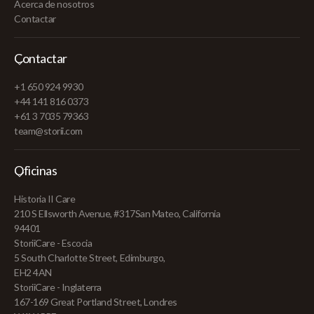
Acerca de nosotros
Contactar
Contactar
+1 650 924 9930
+44 141 816 0373
+61 3 7035 79363
team@storii.com
Oficinas
Historia II Care
210 S Ellsworth Avenue, #317San Mateo, California
94401
StoriiCare - Escocia
5 South Charlotte Street, Edimburgo,
EH2 4AN
StoriiCare - Inglaterra
167-169 Great Portland Street, Londres