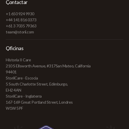
Contactar
+1 650 924 9930
+44 141 816 0373
+61 3 7035 79363
team@storii.com
Oficinas
Historia II Care
210 S Ellsworth Avenue, #317San Mateo, California
94401
StoriiCare - Escocia
5 South Charlotte Street, Edimburgo,
EH2 4AN
StoriiCare - Inglaterra
167-169 Great Portland Street, Londres
W1W 5PF