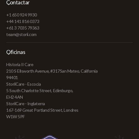
Contactar
+1 650 924 9930
+44 141 816 0373
+61 3 7035 79363
team@storii.com
Oficinas
Historia II Care
210 S Ellsworth Avenue, #317San Mateo, California
94401
StoriiCare - Escocia
5 South Charlotte Street, Edimburgo,
EH2 4AN
StoriiCare - Inglaterra
167-169 Great Portland Street, Londres
W1W 5PF