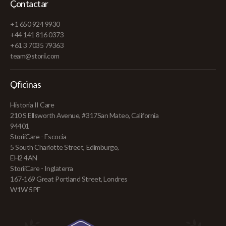
Contactar
+1 650 924 9930
+44 141 816 0373
+61 3 7035 79363
team@storii.com
Oficinas
Historia II Care
210 S Ellsworth Avenue, #317San Mateo, California
94401
StoriiCare - Escocia
5 South Charlotte Street, Edimburgo,
EH2 4AN
StoriiCare - Inglaterra
167-169 Great Portland Street, Londres
W1W 5PF