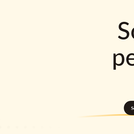
S
p
S