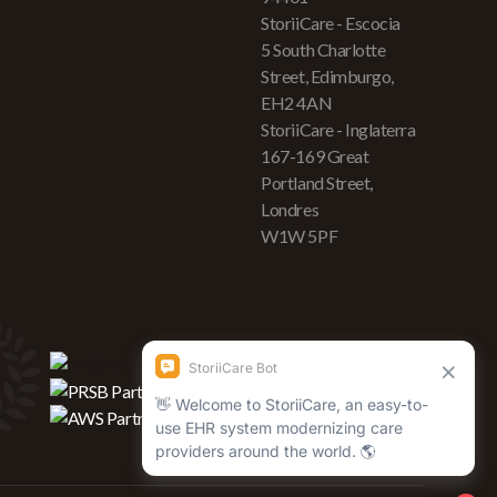
StoriiCare - Escocia
5 South Charlotte
Street, Edimburgo,
EH2 4AN
StoriiCare - Inglaterra
167-169 Great
Portland Street,
Londres
W1W 5PF