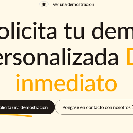
Ver una demostración
olicita tu de
ersonalizada
inmediato
olicita una demostración
Póngase en contacto con nosotros