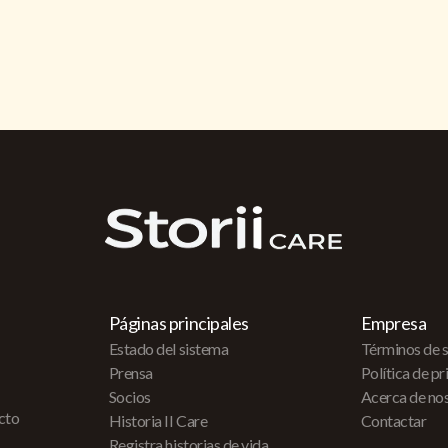
Páginas principales
Empresa
Estado del sistema
Términos de s
Prensa
Política de p
Socios
Acerca de no
acto
Historia II Care
Contactar
Registra historias de vida