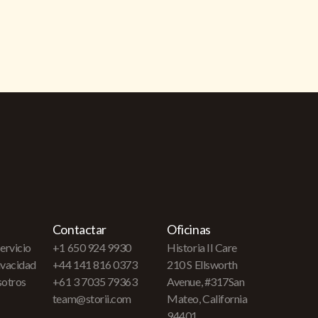
Contactar
Oficinas
ervicio
+1 650 924 9930
Historia II Care
rivacidad
+44 141 816 0373
210 S Ellsworth
sotros
+61 3 7035 79363
Avenue, #317San
team@storii.com
Mateo, California
94401