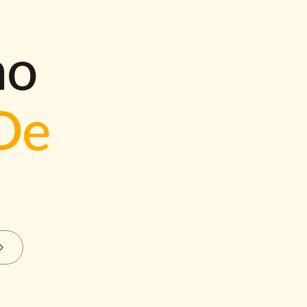
mo
De