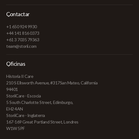
Contactar
+1 650 924 9930
+44 141 816 0373
+61 3 7035 79363
team@storii.com
Oficinas
Historia II Care
210 S Ellsworth Avenue, #317San Mateo, California
94401
StoriiCare - Escocia
5 South Charlotte Street, Edimburgo,
EH2 4AN
StoriiCare - Inglaterra
167-169 Great Portland Street, Londres
W1W 5PF