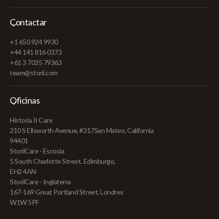
Contactar
+1 650 924 9930
+44 141 816 0373
+61 3 7035 79363
team@storii.com
Oficinas
Historia II Care
210 S Ellsworth Avenue, #317San Mateo, California
94401
StoriiCare - Escocia
5 South Charlotte Street, Edimburgo,
EH2 4AN
StoriiCare - Inglaterra
167-169 Great Portland Street, Londres
W1W 5PF