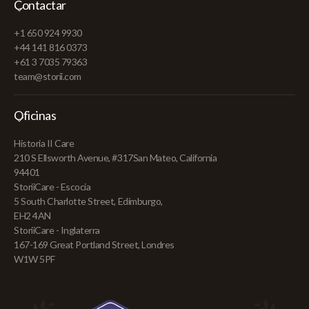
Contactar
+1 650 924 9930
+44 141 816 0373
+61 3 7035 79363
team@storii.com
Oficinas
Historia II Care
210 S Ellsworth Avenue, #317San Mateo, California
94401
StoriiCare - Escocia
5 South Charlotte Street, Edimburgo,
EH2 4AN
StoriiCare - Inglaterra
167-169 Great Portland Street, Londres
W1W 5PF