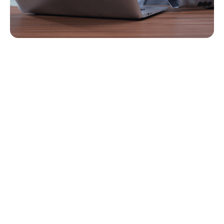
Navegación rápida
Los principales desafíos tecnológicos en los programas de
atención diurna para adultos y HCBS (y cómo StoriiCare
los resuelve)
1. La trampa de "papel y hojas de cálculo"
2. Documentación que aleja al personal de la atención
3. Presión de cumplimiento y ansiedad ante las auditorías
4. Sistemas desconectados que no se comunican
5. Falta de visibilidad sobre el rendimiento del programa