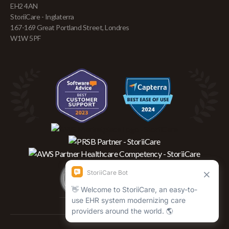
EH2 4AN
StoriiCare - Inglaterra
167-169 Great Portland Street, Londres
W1W 5PF