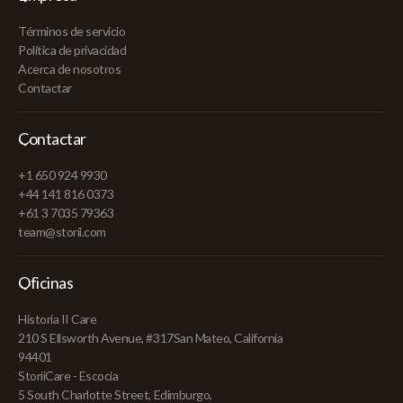
Términos de servicio
Política de privacidad
Acerca de nosotros
Contactar
Contactar
+1 650 924 9930
+44 141 816 0373
+61 3 7035 79363
team@storii.com
Oficinas
Historia II Care
210 S Ellsworth Avenue, #317San Mateo, California
94401
StoriiCare - Escocia
5 South Charlotte Street, Edimburgo,