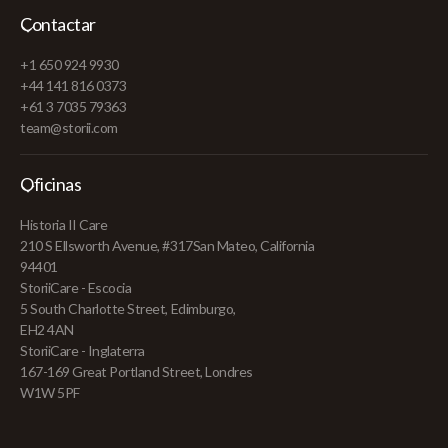
Contactar
+1 650 924 9930
+44 141 816 0373
+61 3 7035 79363
team@storii.com
Oficinas
Historia II Care
210 S Ellsworth Avenue, #317San Mateo, California
94401
StoriiCare - Escocia
5 South Charlotte Street, Edimburgo,
EH2 4AN
StoriiCare - Inglaterra
167-169 Great Portland Street, Londres
W1W 5PF