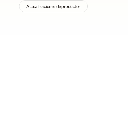
Actualizaciones de productos
Navegación rápida
StoriiCare trabaja 
los productos. He a
Aspectos
Aspectos
destacados de
Quick-Look
Nuevos inform
📈 Nuevos informes
AR, detalle de 
de facturación (con