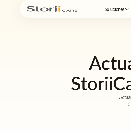
Soluciones
Actua
StoriiC
Actual
S