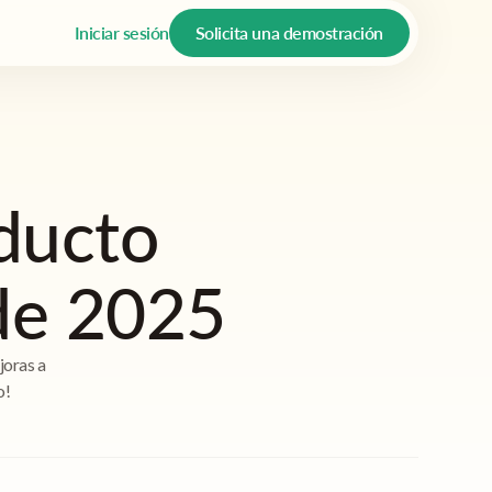
Iniciar sesión
Solicita una demostración
oducto
 de 2025
joras a
o!