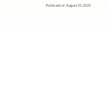
Publicado el
August 25, 2025
Para consultas de
prensa, póngase en
contacto con
de
Póngase en contacto con
nosotros para cualquier