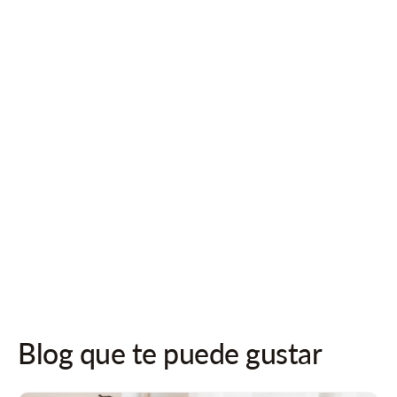
prensa, póngase en
contacto con
Póngase en contacto con
nosotros para cualquier
información
Póngase en contacto con nosotros
¡Síguenos en las redes sociales para recibir actualizaciones!
Blog que te puede gustar