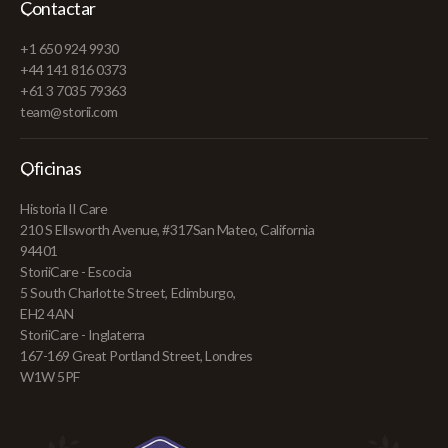
Contactar
+1 650 924 9930
+44 141 816 0373
+61 3 7035 79363
team@storii.com
Oficinas
Historia II Care
210 S Ellsworth Avenue, #317San Mateo, California
94401
StoriiCare - Escocia
5 South Charlotte Street, Edimburgo,
EH2 4AN
StoriiCare - Inglaterra
167-169 Great Portland Street, Londres
W1W 5PF