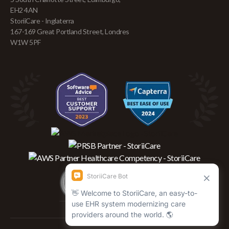
EH2 4AN
StoriiCare - Inglaterra
167-169 Great Portland Street, Londres
W1W 5PF