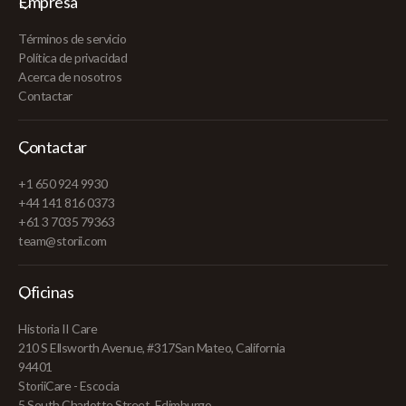
Empresa
Términos de servicio
Política de privacidad
Acerca de nosotros
Contactar
Contactar
+1 650 924 9930
+44 141 816 0373
+61 3 7035 79363
team@storii.com
Oficinas
Historia II Care
210 S Ellsworth Avenue, #317San Mateo, California
94401
StoriiCare - Escocia
5 South Charlotte Street, Edimburgo,