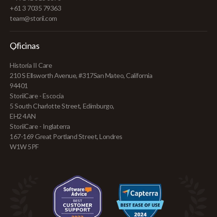
+61 3 7035 79363
team@storii.com
Oficinas
Historia II Care
210 S Ellsworth Avenue, #317San Mateo, California
94401
StoriiCare - Escocia
5 South Charlotte Street, Edimburgo,
EH2 4AN
StoriiCare - Inglaterra
167-169 Great Portland Street, Londres
W1W 5PF