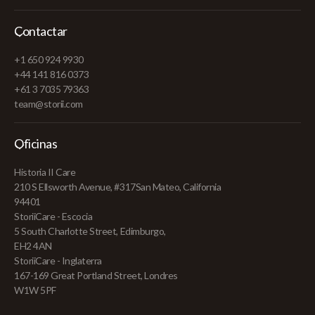
Contactar
+1 650 924 9930
+44 141 816 0373
+61 3 7035 79363
team@storii.com
Oficinas
Historia II Care
210 S Ellsworth Avenue, #317San Mateo, California
94401
StoriiCare - Escocia
5 South Charlotte Street, Edimburgo,
EH2 4AN
StoriiCare - Inglaterra
167-169 Great Portland Street, Londres
W1W 5PF