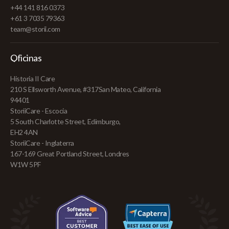
+44 141 816 0373
+61 3 7035 79363
team@storii.com
Oficinas
Historia II Care
210 S Ellsworth Avenue, #317San Mateo, California
94401
StoriiCare - Escocia
5 South Charlotte Street, Edimburgo,
EH2 4AN
StoriiCare - Inglaterra
167-169 Great Portland Street, Londres
W1W 5PF