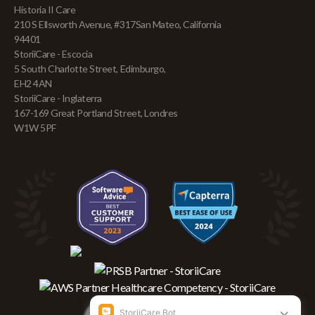
Historia II Care
210 S Ellsworth Avenue, #317San Mateo, California
94401
StoriiCare - Escocia
5 South Charlotte Street, Edimburgo,
EH2 4AN
StoriiCare - Inglaterra
167-169 Great Portland Street, Londres
W1W 5PF