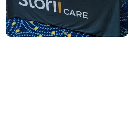
Navegación rápida
Conference and tradeshow season for 2019 is in full swing.
The StoriiCare crew will be attending:
Care Roadshow Cardiff
- November 4, 2019
Care Roadshow London
- November 19, 2019