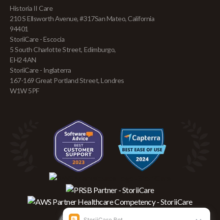
Historia II Care
210 S Ellsworth Avenue, #317San Mateo, California
94401
StoriiCare - Escocia
5 South Charlotte Street, Edimburgo,
EH2 4AN
StoriiCare - Inglaterra
167-169 Great Portland Street, Londres
W1W 5PF