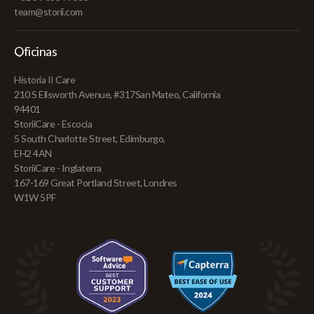
team@storii.com
Oficinas
Historia II Care
210 S Ellsworth Avenue, #317San Mateo, California
94401
StoriiCare - Escocia
5 South Charlotte Street, Edimburgo,
EH2 4AN
StoriiCare - Inglaterra
167-169 Great Portland Street, Londres
W1W 5PF