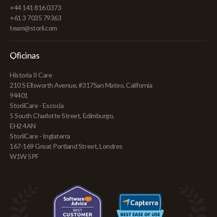
+44 141 816 0373
+61 3 7035 79363
team@storii.com
Oficinas
Historia II Care
210 S Ellsworth Avenue, #317San Mateo, California
94401
StoriiCare - Escocia
5 South Charlotte Street, Edimburgo,
EH2 4AN
StoriiCare - Inglaterra
167-169 Great Portland Street, Londres
W1W 5PF