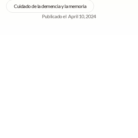
Cuidado de la demencia y la memoria
Publicado el
April 10, 2024
Navegación rápida
Reminiscence Ideas for Senior Care Providers
What does it look like to ‘reminisce’?
Reminiscing with your loved one
3 Overlooked Reminiscence Tools
Reminiscence Ideas for Senior Care
Providers